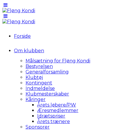
Forside
Om klubben
Målsætning for Fløng Kondi
Bestyrelsen
Generalforsamling
Klubtøj
Kontingent
Indmeldelse
Klubmesterskaber
Kåringer
Årets løbere/PW
Æresmedlemmer
Idrætspriser
Årets trænere
Sponsorer