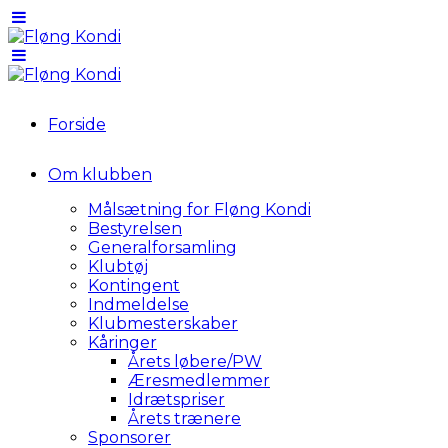
Forside
Om klubben
Målsætning for Fløng Kondi
Bestyrelsen
Generalforsamling
Klubtøj
Kontingent
Indmeldelse
Klubmesterskaber
Kåringer
Årets løbere/PW
Æresmedlemmer
Idrætspriser
Årets trænere
Sponsorer