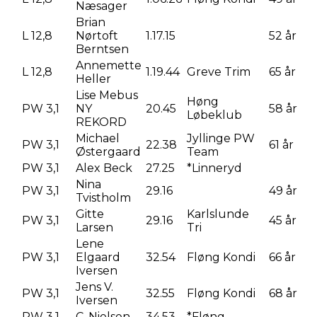
Næsager
Brian
L 12,8
Nørtoft
1.17.15
52 år
Berntsen
Annemette
L 12,8
1.19.44
Greve Trim
65 år
Heller
Lise Mebus
Høng
PW 3,1
NY
20.45
58 år
Løbeklub
REKORD
Michael
Jyllinge PW
PW 3,1
22.38
61 år
Østergaard
Team
PW 3,1
Alex Beck
27.25
*Linneryd
Nina
PW 3,1
29.16
49 år
Tvistholm
Gitte
Karlslunde
PW 3,1
29.16
45 år
Larsen
Tri
Lene
PW 3,1
Elgaard
32.54
Fløng Kondi
66 år
Iversen
Jens V.
PW 3,1
32.55
Fløng Kondi
68 år
Iversen
PW 3,1
C. Nielsen
34.53
*Fløng