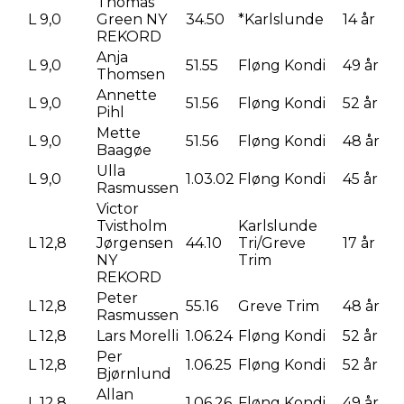
Thomas
L 9,0
Green NY
34.50
*Karlslunde
14 år
REKORD
Anja
L 9,0
51.55
Fløng Kondi
49 år
Thomsen
Annette
L 9,0
51.56
Fløng Kondi
52 år
Pihl
Mette
L 9,0
51.56
Fløng Kondi
48 år
Baagøe
Ulla
L 9,0
1.03.02
Fløng Kondi
45 år
Rasmussen
Victor
Tvistholm
Karlslunde
L 12,8
Jørgensen
44.10
Tri/Greve
17 år
NY
Trim
REKORD
Peter
L 12,8
55.16
Greve Trim
48 år
Rasmussen
L 12,8
Lars Morelli
1.06.24
Fløng Kondi
52 år
Per
L 12,8
1.06.25
Fløng Kondi
52 år
Bjørnlund
Allan
L 12,8
1.06.26
Fløng Kondi
49 år