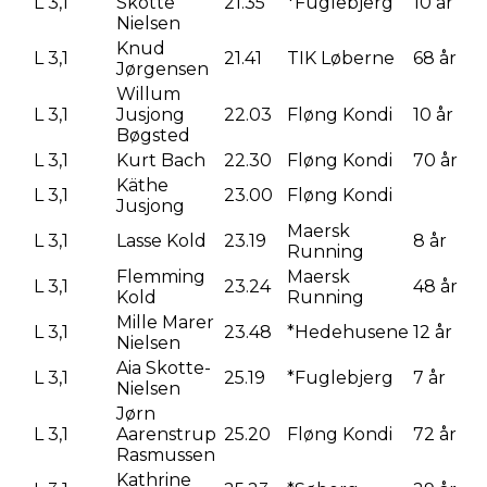
L 3,1
Skotte
21.35
*Fuglebjerg
10 år
Nielsen
Knud
L 3,1
21.41
TIK Løberne
68 år
Jørgensen
Willum
L 3,1
Jusjong
22.03
Fløng Kondi
10 år
Bøgsted
L 3,1
Kurt Bach
22.30
Fløng Kondi
70 år
Käthe
L 3,1
23.00
Fløng Kondi
Jusjong
Maersk
L 3,1
Lasse Kold
23.19
8 år
Running
Flemming
Maersk
L 3,1
23.24
48 år
Kold
Running
Mille Marer
L 3,1
23.48
*Hedehusene
12 år
Nielsen
Aia Skotte-
L 3,1
25.19
*Fuglebjerg
7 år
Nielsen
Jørn
L 3,1
Aarenstrup
25.20
Fløng Kondi
72 år
Rasmussen
Kathrine