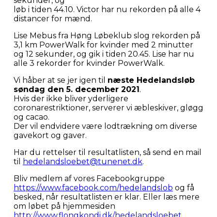
sekunder, og
løb i tiden 44.10. Victor har nu rekorden på alle 4
distancer for mænd.
Lise Mebus fra Høng Løbeklub slog rekorden på
3,1 km PowerWalk for kvinder med 2 minutter
og 12 sekunder, og gik i tiden 20.45. Lise har nu
alle 3 rekorder for kvinder PowerWalk.
Vi håber at se jer igen til
næste Hedelandsløb
søndag den 5. december 2021
.
Hvis der ikke bliver yderligere
coronarestriktioner, serverer vi æbleskiver, gløgg
og cacao.
Der vil endvidere være lodtrækning om diverse
gavekort og gaver.
Har du rettelser til resultatlisten, så send en mail
til
hedelandsloebet@tunenet.dk
.
Bliv medlem af vores Facebookgruppe
https://www.facebook.com/hedelandslob
og få
besked, når resultatlisten er klar. Eller læs mere
om løbet på hjemmesiden
http://www.flongkondi.dk/hedelandsloebet