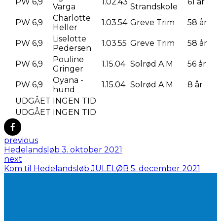
PW 6,9
1.02.43
61 år
Varga
Strandskole
Charlotte
PW 6,9
1.03.54
Greve Trim
58 år
Heller
Liselotte
PW 6,9
1.03.55
Greve Trim
58 år
Pedersen
Pouline
PW 6,9
1.15.04
Solrød A.M
56 år
Gringer
Oyana -
PW 6,9
1.15.04
Solrød A.M
8 år
hund
UDGÅET
INGEN TID
UDGÅET
INGEN TID
previous
Hedelandsløb 3. oktober 2021
next
Kom til Hedelandsløb JULELØB 5. december 2021
LYST TIL AT
BLIVE
MEDLEM AF FLØNG