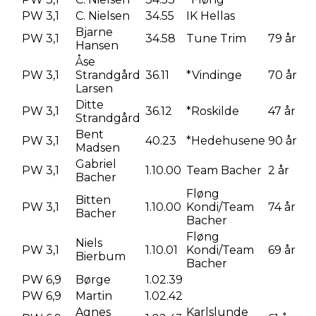
PW 3,1
C. Nielsen
34.55
IK Hellas
Bjarne
PW 3,1
34.58
Tune Trim
79 år
Hansen
Åse
PW 3,1
Strandgård
36.11
*Vindinge
70 år
Larsen
Ditte
PW 3,1
36.12
*Roskilde
47 år
Strandgård
Bent
PW 3,1
40.23
*Hedehusene
90 år
Madsen
Gabriel
PW 3,1
1.10.00
Team Bacher
2 år
Bacher
Fløng
Bitten
PW 3,1
1.10.00
Kondi/Team
74 år
Bacher
Bacher
Fløng
Niels
PW 3,1
1.10.01
Kondi/Team
69 år
Bierbum
Bacher
PW 6,9
Børge
1.02.39
PW 6,9
Martin
1.02.42
Agnes
Karlslunde