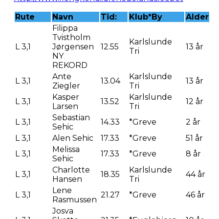
Rute
Navn
Tid:
Klub*By
Alder
Filippa
Tvistholm
Karlslunde
L 3,1
Jørgensen
12.55
13 år
Tri
NY
REKORD
Ante
Karlslunde
L 3,1
13.04
13 år
Ziegler
Tri
Kasper
Karlslunde
L 3,1
13.52
12 år
Larsen
Tri
Sebastian
L 3,1
14.33
*Greve
2 år
Sehic
L 3,1
Alen Sehic
17.33
*Greve
51 år
Melissa
L 3,1
17.33
*Greve
8 år
Sehic
Charlotte
Karlslunde
L 3,1
18.35
44 år
Hansen
Tri
Lene
L 3,1
21.27
*Greve
46 år
Rasmussen
Josva