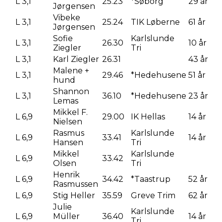
L 3,1
25.23
*Søborg
29 år
Jørgensen
Vibeke
L 3,1
25.24
TIK Løberne
61 år
Jørgensen
Sofie
Karlslunde
L 3,1
26.30
10 år
Ziegler
Tri
L 3,1
Karl Ziegler
26.31
43 år
Malene +
L 3,1
29.46
*Hedehusene
51 år
hund
Shannon
L 3,1
36.10
*Hedehusene
23 år
Lemas
Mikkel F.
L 6,9
29.00
IK Hellas
14 år
Nielsen
Rasmus
Karlslunde
L 6,9
33.41
14 år
Hansen
Tri
Mikkel
Karlslunde
L 6,9
33.42
Olsen
Tri
Henrik
L 6,9
34.42
*Taastrup
52 år
Rasmussen
L 6,9
Stig Heller
35.59
Greve Trim
62 år
Julie
Karlslunde
L 6,9
Müller
36.40
14 år
Tri