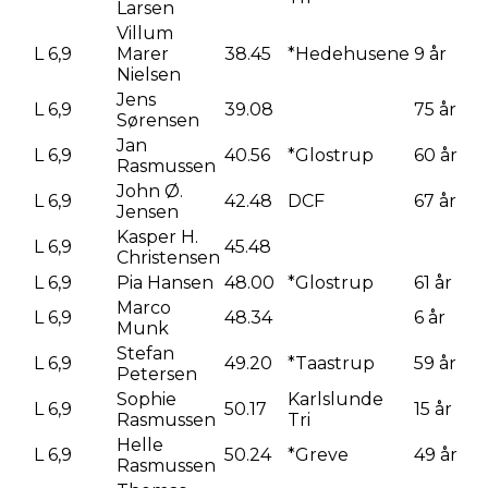
Larsen
Villum
L 6,9
Marer
38.45
*Hedehusene
9 år
Nielsen
Jens
L 6,9
39.08
75 år
Sørensen
Jan
L 6,9
40.56
*Glostrup
60 år
Rasmussen
John Ø.
L 6,9
42.48
DCF
67 år
Jensen
Kasper H.
L 6,9
45.48
Christensen
L 6,9
Pia Hansen
48.00
*Glostrup
61 år
Marco
L 6,9
48.34
6 år
Munk
Stefan
L 6,9
49.20
*Taastrup
59 år
Petersen
Sophie
Karlslunde
L 6,9
50.17
15 år
Rasmussen
Tri
Helle
L 6,9
50.24
*Greve
49 år
Rasmussen