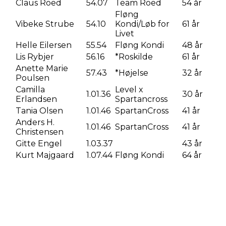
Claus Roed
54.07
Team Roed
54 år
Fløng
Vibeke Strube
54.10
Kondi/Løb for
61 år
Livet
Helle Eilersen
55.54
Fløng Kondi
48 år
Lis Rybjer
56.16
*Roskilde
61 år
Anette Marie
57.43
*Højelse
32 år
Poulsen
Camilla
Level x
1.01.36
30 år
Erlandsen
Spartancross
Tania Olsen
1.01.46
SpartanCross
41 år
Anders H.
1.01.46
SpartanCross
41 år
Christensen
Gitte Engel
1.03.37
43 år
Kurt Majgaard
1.07.44
Fløng Kondi
64 år