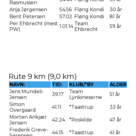
Rasmussen
Anja Jørgensen
54.56
Fløng Kondi
30 år
Bent Petersen
57.02
Fløng Kondi
81 år
Per Ehbrecht (mest
Team
1.01.14
59 år
PW)
Ehbrecht
Rute 9 km (9,0 km)
NAVN:
TID:
KLUB/*BY
ALDER
Jens Mundeli-
Team
39.17
51 år
Jensen
Lynkineserne
Simon
41.11
*Taastrup
33 år
Overgaard
Morten Ankjær
42.24
*Roskilde
47 år
Jensen
Frederik Greve-
44.15
*Taastrup
41 år
Sørensen