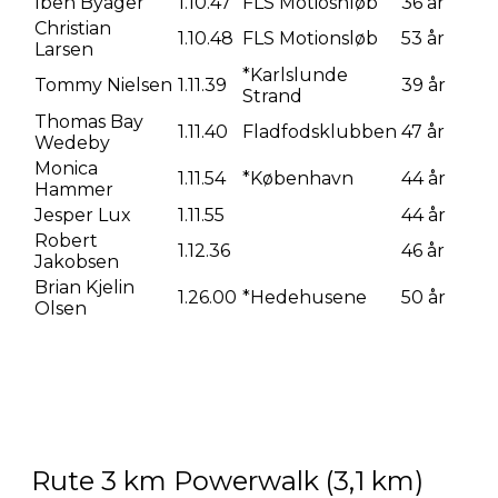
Iben Byager
1.10.47
FLS Motiosnløb
36 år
Christian
1.10.48
FLS Motionsløb
53 år
Larsen
*Karlslunde
Tommy Nielsen
1.11.39
39 år
Strand
Thomas Bay
1.11.40
Fladfodsklubben
47 år
Wedeby
Monica
1.11.54
*København
44 år
Hammer
Jesper Lux
1.11.55
44 år
Robert
1.12.36
46 år
Jakobsen
Brian Kjelin
1.26.00
*Hedehusene
50 år
Olsen
Rute 3 km Powerwalk (3,1 km)