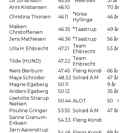
Liv Johansson
45.55
*Reerslev
31 år
Anni Kristiansen
46.10
70 år
*Kirke
Christina Thorsen
46.11
46 år
Hyllinge
Maiken
46.35
*Taastrup
49 år
Christoffersen
Jens Mathiesen
46.36
*Taastrup
56 år
Team
Ulla H. Ehbrecht
47.21
53 år
Ehbrecht
Team
Tilde (HUND)
47.22
Ehbrecht
Niels Bierbum
47.45
Fløng Kondi
66 år
Maya Schröder
48.32
Solrød A.M
47 år
Magne Egeberg
50.11
9 år
Anders Egeberg
50.12
35 år
Liselotte Strarup
50.44
ALOT
50 ¨r
Nielsen
Pouline Gringer
53.55
Solrød A.M
47 år
Sanne Granum-
54.33
Fløng Kondi
Eriksen
Jørn Aarenstrup
54.46
Fløng Kondi
69 år