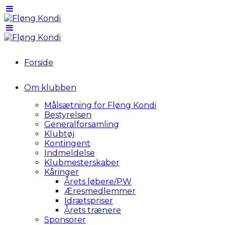
Forside
Om klubben
Målsætning for Fløng Kondi
Bestyrelsen
Generalforsamling
Klubtøj
Kontingent
Indmeldelse
Klubmesterskaber
Kåringer
Årets løbere/PW
Æresmedlemmer
Idrætspriser
Årets trænere
Sponsorer