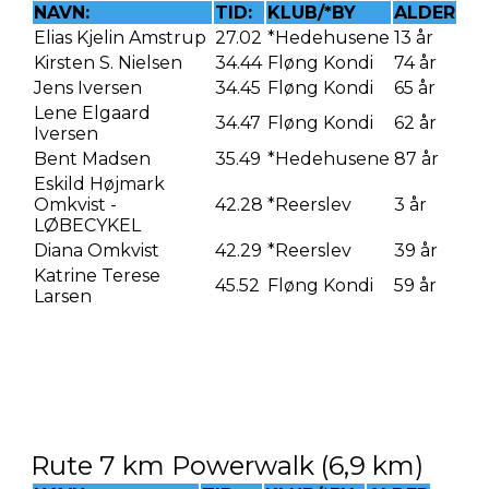
NAVN:
TID:
KLUB/*BY
ALDER
Elias Kjelin Amstrup
27.02
*Hedehusene
13 år
Kirsten S. Nielsen
34.44
Fløng Kondi
74 år
Jens Iversen
34.45
Fløng Kondi
65 år
Lene Elgaard
34.47
Fløng Kondi
62 år
Iversen
Bent Madsen
35.49
*Hedehusene
87 år
Eskild Højmark
Omkvist -
42.28
*Reerslev
3 år
LØBECYKEL
Diana Omkvist
42.29
*Reerslev
39 år
Katrine Terese
45.52
Fløng Kondi
59 år
Larsen
Rute 7 km Powerwalk (6,9 km)