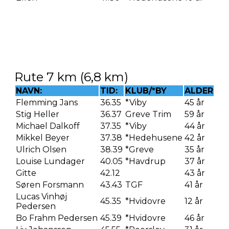
Rute 7 km (6,8 km)
NAVN:
TID:
KLUB/*BY
ALDER
Flemming Jans
36.35
*Viby
45 år
Stig Heller
36.37
Greve Trim
59 år
Michael Dalkoff
37.35
*Viby
44 år
Mikkel Beyer
37.38
*Hedehusene
42 år
Ulrich Olsen
38.39
*Greve
35 år
Louise Lundager
40.05
*Havdrup
37 år
Gitte
42.12
43 år
Søren Forsmann
43.43
TGF
41 år
Lucas Vinhøj
45.35
*Hvidovre
12 år
Pedersen
Bo Frahm Pedersen
45.39
*Hvidovre
46 år