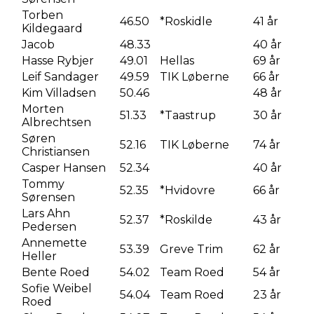
Torben
46.50
*Roskidle
41 år
Kildegaard
Jacob
48.33
40 år
Hasse Rybjer
49.01
Hellas
69 år
Leif Sandager
49.59
TIK Løberne
66 år
Kim Villadsen
50.46
48 år
Morten
51.33
*Taastrup
30 år
Albrechtsen
Søren
52.16
TIK Løberne
74 år
Christiansen
Casper Hansen
52.34
40 år
Tommy
52.35
*Hvidovre
66 år
Sørensen
Lars Ahn
52.37
*Roskilde
43 år
Pedersen
Annemette
53.39
Greve Trim
62 år
Heller
Bente Roed
54.02
Team Roed
54 år
Sofie Weibel
54.04
Team Roed
23 år
Roed