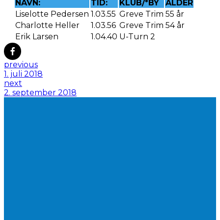
NAVN:
TID:
KLUB/*BY
ALDER
Liselotte Pedersen
1.03.55
Greve Trim
55 år
Charlotte Heller
1.03.56
Greve Trim
54 år
Erik Larsen
1.04.40
U-Turn 2
previous
1. juli 2018
next
2. september 2018
LYST TIL AT
BLIVE
MEDLEM AF FLØNG
KONDI?
BLIV
MEDLEM