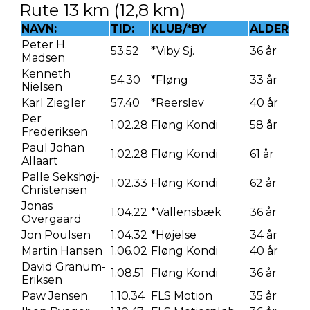
Rute 13 km (12,8 km)
NAVN:
TID:
KLUB/*BY
ALDER
Peter H.
53.52
*Viby Sj.
36 år
Madsen
Kenneth
54.30
*Fløng
33 år
Nielsen
Karl Ziegler
57.40
*Reerslev
40 år
Per
1.02.28
Fløng Kondi
58 år
Frederiksen
Paul Johan
1.02.28
Fløng Kondi
61 år
Allaart
Palle Sekshøj-
1.02.33
Fløng Kondi
62 år
Christensen
Jonas
1.04.22
*Vallensbæk
36 år
Overgaard
Jon Poulsen
1.04.32
*Højelse
34 år
Martin Hansen
1.06.02
Fløng Kondi
40 år
David Granum-
1.08.51
Fløng Kondi
36 år
Eriksen
Paw Jensen
1.10.34
FLS Motion
35 år