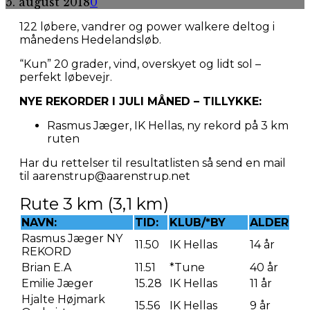
5. august 2018
0
122 løbere, vandrer og power walkere deltog i
månedens Hedelandsløb.
“Kun” 20 grader, vind, overskyet og lidt sol –
perfekt løbevejr.
NYE REKORDER I JULI MÅNED – TILLYKKE:
Rasmus Jæger, IK Hellas, ny rekord på 3 km
ruten
Har du rettelser til resultatlisten så send en mail
til aarenstrup@aarenstrup.net
Rute 3 km (3,1 km)
NAVN:
TID:
KLUB/*BY
ALDER
Rasmus Jæger NY
11.50
IK Hellas
14 år
REKORD
Brian E.A
11.51
*Tune
40 år
Emilie Jæger
15.28
IK Hellas
11 år
Hjalte Højmark
15.56
IK Hellas
9 år