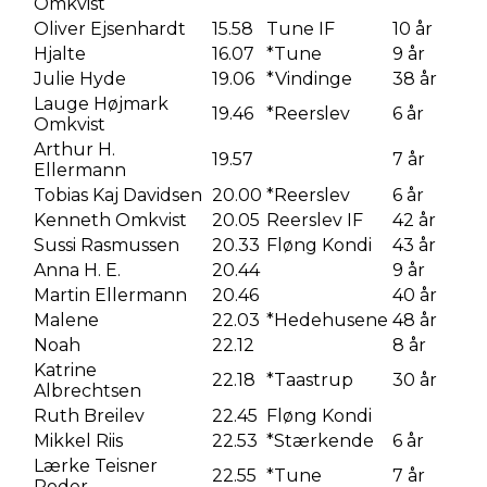
Omkvist
Oliver Ejsenhardt
15.58
Tune IF
10 år
Hjalte
16.07
*Tune
9 år
Julie Hyde
19.06
*Vindinge
38 år
Lauge Højmark
19.46
*Reerslev
6 år
Omkvist
Arthur H.
19.57
7 år
Ellermann
Tobias Kaj Davidsen
20.00
*Reerslev
6 år
Kenneth Omkvist
20.05
Reerslev IF
42 år
Sussi Rasmussen
20.33
Fløng Kondi
43 år
Anna H. E.
20.44
9 år
Martin Ellermann
20.46
40 år
Malene
22.03
*Hedehusene
48 år
Noah
22.12
8 år
Katrine
22.18
*Taastrup
30 år
Albrechtsen
Ruth Breilev
22.45
Fløng Kondi
Mikkel Riis
22.53
*Stærkende
6 år
Lærke Teisner
22.55
*Tune
7 år
Poder