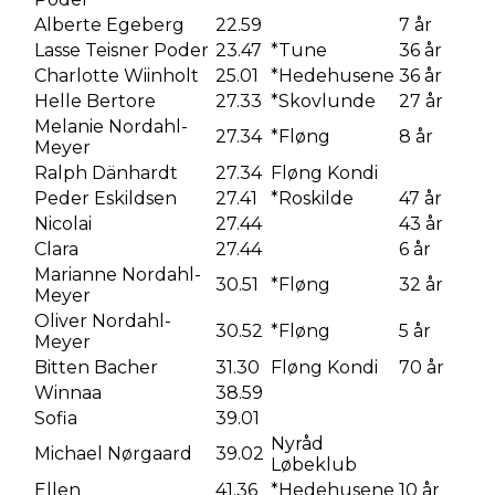
Alberte Egeberg
22.59
7 år
Lasse Teisner Poder
23.47
*Tune
36 år
Charlotte Wiinholt
25.01
*Hedehusene
36 år
Helle Bertore
27.33
*Skovlunde
27 år
Melanie Nordahl-
27.34
*Fløng
8 år
Meyer
Ralph Dänhardt
27.34
Fløng Kondi
Peder Eskildsen
27.41
*Roskilde
47 år
Nicolai
27.44
43 år
Clara
27.44
6 år
Marianne Nordahl-
30.51
*Fløng
32 år
Meyer
Oliver Nordahl-
30.52
*Fløng
5 år
Meyer
Bitten Bacher
31.30
Fløng Kondi
70 år
Winnaa
38.59
Sofia
39.01
Nyråd
Michael Nørgaard
39.02
Løbeklub
Ellen
41.36
*Hedehusene
10 år