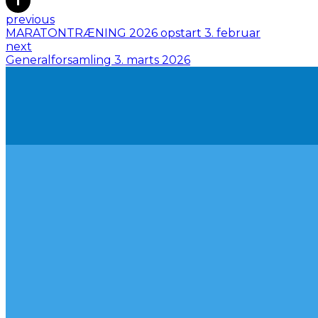
previous
MARATONTRÆNING 2026 opstart 3. februar
next
Generalforsamling 3. marts 2026
LYST TIL AT
BLIVE MED
MØD OS PÅ
FACE
Som medlem af Fløng Kondi får du opdater
eller på klubbens Facebook side (offentlig).