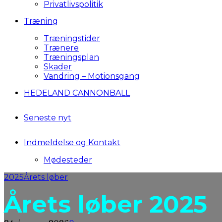
Privatlivspolitik
Træning
Træningstider
Trænere
Træningsplan
Skader
Vandring – Motionsgang
HEDELAND CANNONBALL
Seneste nyt
Indmeldelse og Kontakt
Mødesteder
2025
Årets løber
Årets løber 2025