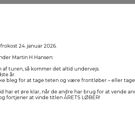
frokost 24. januar 2026.
 vinder Martin H Hansen:
en af turen, så kommer det altid undervejs.
ste år.
ikke bleg for at tage teten og være frontløber – eller ta
id har et øre klar, når de andre har brug for at vende a
og fortjener at vinde titlen ÅRETS LØBER!