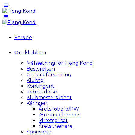
Forside
Om klubben
Målsætning for Fløng Kondi
Bestyrelsen
Generalforsamling
Klubtøj
Kontingent
Indmeldelse
Klubmesterskaber
Kåringer
Årets løbere/PW
Æresmedlemmer
Idrætspriser
Årets trænere
Sponsorer